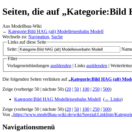
Seiten, die auf „Kategorie:Bil
Aus Modellbau-Wiki
←
Kategorie:Bild HAG (alt) Modelleisenbahn Modell
Wechseln zu:
Navigation
,
Suche
Links auf diese Seite
Seite:
Name
Filter
Vorlageneinbindungen
ausblenden
| Links
ausblenden
| Weiterleit
Die folgenden Seiten verlinken auf
„
Kategorie:Bild HAG (alt) Mod
Zeige (vorherige 50 | nächste 50) (
20
|
50
|
100
|
250
|
500
)
Kategorie:Bild HAG Modelleisenbahn Modell
‎
(
← Links
)
Zeige (vorherige 50 | nächste 50) (
20
|
50
|
100
|
250
|
500
)
Von „
https://www.modellbau-wiki.de/wiki/Spezial:Linkliste/Katego
Navigationsmenü