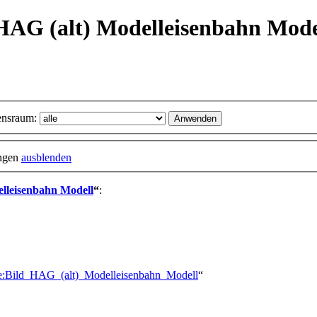
d HAG (alt) Modelleisenbahn Mode
nsraum:
ungen
ausblenden
elleisenbahn Modell
“
:
rie:Bild_HAG_(alt)_Modelleisenbahn_Modell
“