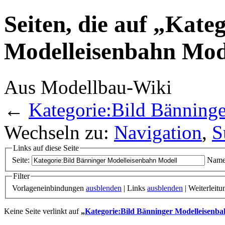
Seiten, die auf „Kate
Modelleisenbahn Mode
Aus Modellbau-Wiki
←
Kategorie:Bild Bänning
Wechseln zu:
Navigation
,
S
Links auf diese Seite
Seite:
Name
Filter
Vorlageneinbindungen
ausblenden
| Links
ausblenden
| Weiterleit
Keine Seite verlinkt auf
„
Kategorie:Bild Bänninger Modelleisenba