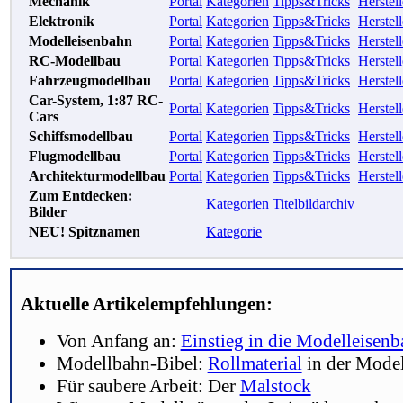
Mechanik
Portal
Kategorien
Tipps&Tricks
Herstell
Elektronik
Portal
Kategorien
Tipps&Tricks
Herstell
Modelleisenbahn
Portal
Kategorien
Tipps&Tricks
Herstell
RC-Modellbau
Portal
Kategorien
Tipps&Tricks
Herstell
Fahrzeugmodellbau
Portal
Kategorien
Tipps&Tricks
Herstell
Car-System, 1:87 RC-
Portal
Kategorien
Tipps&Tricks
Herstell
Cars
Schiffsmodellbau
Portal
Kategorien
Tipps&Tricks
Herstell
Flugmodellbau
Portal
Kategorien
Tipps&Tricks
Herstell
Architekturmodellbau
Portal
Kategorien
Tipps&Tricks
Herstell
Zum Entdecken:
Kategorien
Titelbildarchiv
Bilder
NEU! Spitznamen
Kategorie
Aktuelle Artikelempfehlungen:
Von Anfang an:
Einstieg in die Modelleisen
Modellbahn-Bibel:
Rollmaterial
in der Mode
Für saubere Arbeit: Der
Malstock