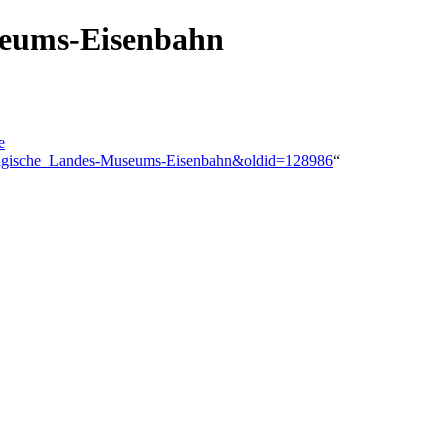
seums-Eisenbahn
e
weigische_Landes-Museums-Eisenbahn&oldid=128986
“