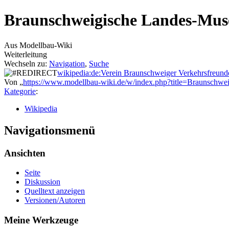
Braunschweigische Landes-Mu
Aus Modellbau-Wiki
Weiterleitung
Wechseln zu:
Navigation
,
Suche
wikipedia:de:Verein Braunschweiger Verkehrsfreund
Von „
https://www.modellbau-wiki.de/w/index.php?title=Braunsch
Kategorie
:
Wikipedia
Navigationsmenü
Ansichten
Seite
Diskussion
Quelltext anzeigen
Versionen/Autoren
Meine Werkzeuge