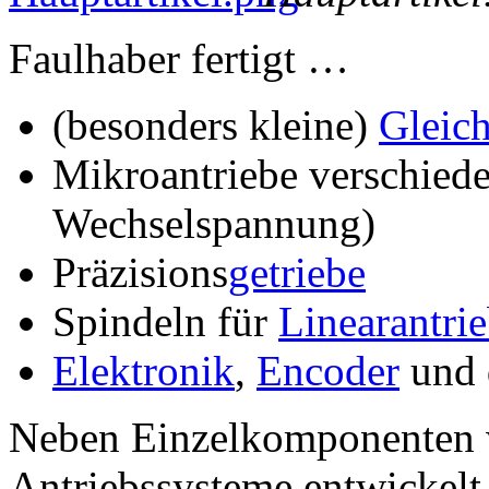
Faulhaber fertigt …
(besonders kleine)
Gleic
Mikroantriebe verschiede
Wechselspannung)
Präzisions
getriebe
Spindeln für
Linearantri
Elektronik
,
Encoder
und 
Neben Einzelkomponenten 
Antriebssysteme entwickelt 