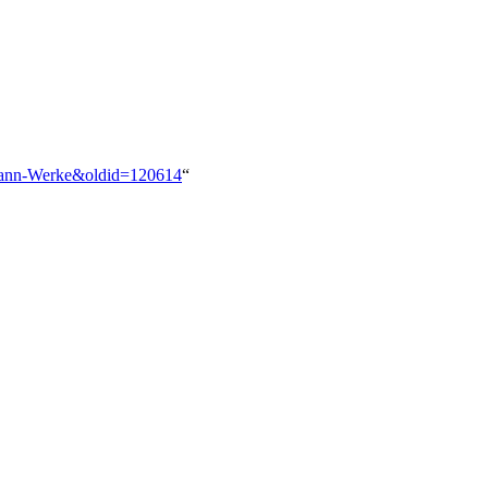
fmann-Werke&oldid=120614
“