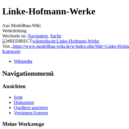
Linke-Hofmann-Werke
Aus Modellbau-Wiki
Weiterleitung
Wechseln zu:
Navigation
,
Suche
wikipedia:de:Linke-Hofmann-Werke
Von „
https://www.modellbau-wiki.de/w/index.php?title=Linke-Ho
Kategorie
:
Wikipedia
Navigationsmenü
Ansichten
Seite
Diskussion
Quelltext anzeigen
Versionen/Autoren
Meine Werkzeuge