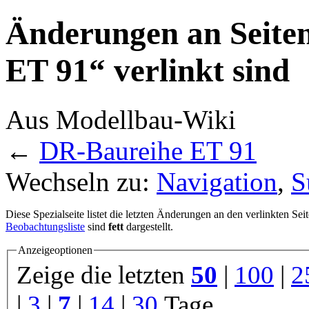
Änderungen an Seiten
ET 91“ verlinkt sind
Aus Modellbau-Wiki
←
DR-Baureihe ET 91
Wechseln zu:
Navigation
,
S
Diese Spezialseite listet die letzten Änderungen an den verlinkten Sei
Beobachtungsliste
sind
fett
dargestellt.
Anzeigeoptionen
Zeige die letzten
50
|
100
|
2
|
3
|
7
|
14
|
30
Tage.