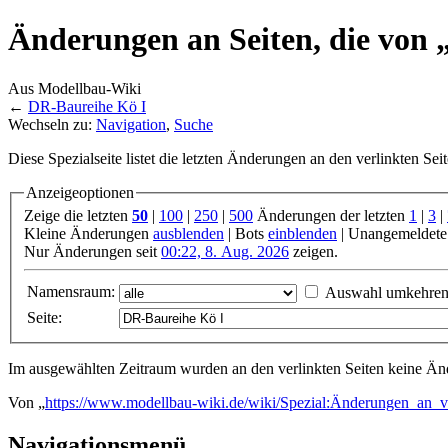
Änderungen an Seiten, die von 
Aus Modellbau-Wiki
←
DR-Baureihe Kö I
Wechseln zu:
Navigation
,
Suche
Diese Spezialseite listet die letzten Änderungen an den verlinkten Sei
Anzeigeoptionen
Zeige die letzten
50
|
100
|
250
|
500
Änderungen der letzten
1
|
3
|
Kleine Änderungen
ausblenden
| Bots
einblenden
| Unangemeldete
Nur Änderungen seit
00:22, 8. Aug. 2026
zeigen.
Namensraum:
Auswahl umkehre
Seite:
Im ausgewählten Zeitraum wurden an den verlinkten Seiten keine 
Von „
https://www.modellbau-wiki.de/wiki/Spezial:Änderungen_an_
Navigationsmenü