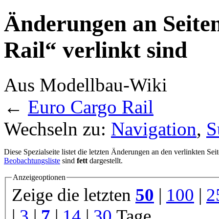
Änderungen an Seiten
Rail“ verlinkt sind
Aus Modellbau-Wiki
←
Euro Cargo Rail
Wechseln zu:
Navigation
,
S
Diese Spezialseite listet die letzten Änderungen an den verlinkten Sei
Beobachtungsliste
sind
fett
dargestellt.
Anzeigeoptionen
Zeige die letzten
50
|
100
|
2
|
3
|
7
|
14
|
30
Tage.