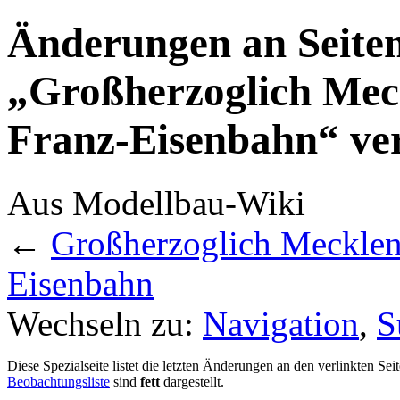
Änderungen an Seiten
„Großherzoglich Meck
Franz-Eisenbahn“ ver
Aus Modellbau-Wiki
←
Großherzoglich Mecklenb
Eisenbahn
Wechseln zu:
Navigation
,
S
Diese Spezialseite listet die letzten Änderungen an den verlinkten Sei
Beobachtungsliste
sind
fett
dargestellt.