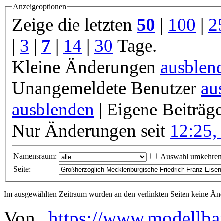
Anzeigeoptionen
Zeige die letzten
50
|
100
|
2
|
3
|
7
|
14
|
30
Tage.
Kleine Änderungen
ausblen
Unangemeldete Benutzer
au
ausblenden
| Eigene Beiträg
Nur Änderungen seit
12:25,
Namensraum:
Auswahl umkehre
Seite:
Im ausgewählten Zeitraum wurden an den verlinkten Seiten keine 
Von „
https://www.modellba