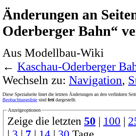
Änderungen an Seiten
Oderberger Bahn“ ver
Aus Modellbau-Wiki
←
Kaschau-Oderberger Ba
Wechseln zu:
Navigation
,
S
Diese Spezialseite listet die letzten Änderungen an den verlinkten Sei
Beobachtungsliste
sind
fett
dargestellt.
Anzeigeoptionen
Zeige die letzten
50
|
100
|
2
|
3
|
7
|
14
|
30
Tage.