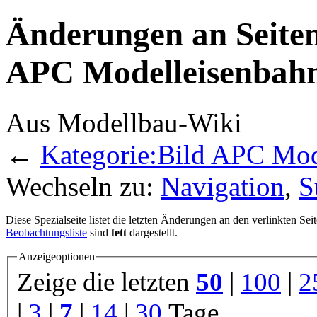
Änderungen an Seiten
APC Modelleisenbahn 
Aus Modellbau-Wiki
←
Kategorie:Bild APC Mod
Wechseln zu:
Navigation
,
S
Diese Spezialseite listet die letzten Änderungen an den verlinkten Sei
Beobachtungsliste
sind
fett
dargestellt.
Anzeigeoptionen
Zeige die letzten
50
|
100
|
2
|
3
|
7
|
14
|
30
Tage.