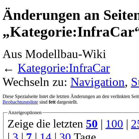
Änderungen an Seiten
„Kategorie:InfraCar“
Aus Modellbau-Wiki
←
Kategorie:InfraCar
Wechseln zu:
Navigation
,
S
Diese Spezialseite listet die letzten Änderungen an den verlinkten Sei
Beobachtungsliste
sind
fett
dargestellt.
Anzeigeoptionen
Zeige die letzten
50
|
100
|
2
|
3
|
7
|
14
|
30
Tage.