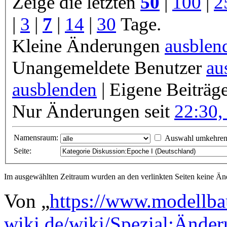
Zeige die letzten
50
|
100
|
2
|
3
|
7
|
14
|
30
Tage.
Kleine Änderungen
ausblen
Unangemeldete Benutzer
au
ausblenden
| Eigene Beiträg
Nur Änderungen seit
22:30,
Namensraum:
Auswahl umkehre
Seite:
Im ausgewählten Zeitraum wurden an den verlinkten Seiten keine 
Von „
https://www.modellba
wiki.de/wiki/Spezial:Ände