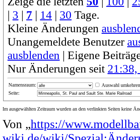
Zeige die letzten
50
|
100
|
2
|
3
|
7
|
14
|
30
Tage.
Kleine Änderungen
ausblen
Unangemeldete Benutzer
au
ausblenden
| Eigene Beiträg
Nur Änderungen seit
21:38,
Namensraum:
Auswahl umkehre
Seite:
Im ausgewählten Zeitraum wurden an den verlinkten Seiten keine 
Von „
https://www.modellba
wiki.de/wiki/Spezial:Ände