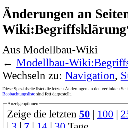
Änderungen an Seiten
Wiki:Begriffsklärung“
Aus Modellbau-Wiki
←
Modellbau-Wiki:Begriff
Wechseln zu:
Navigation
,
S
Diese Spezialseite listet die letzten Änderungen an den verlinkten Sei
Beobachtungsliste
sind
fett
dargestellt.
Anzeigeoptionen
Zeige die letzten
50
|
100
|
2
|
3
|
7
|
14
|
30
Tage.