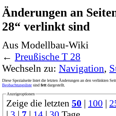
Änderungen an Seiten
28“ verlinkt sind
Aus Modellbau-Wiki
←
Preußische T 28
Wechseln zu:
Navigation
,
S
Diese Spezialseite listet die letzten Änderungen an den verlinkten Sei
Beobachtungsliste
sind
fett
dargestellt.
Anzeigeoptionen
Zeige die letzten
50
|
100
|
2
|
3
|
7
|
14
|
30
Tage.