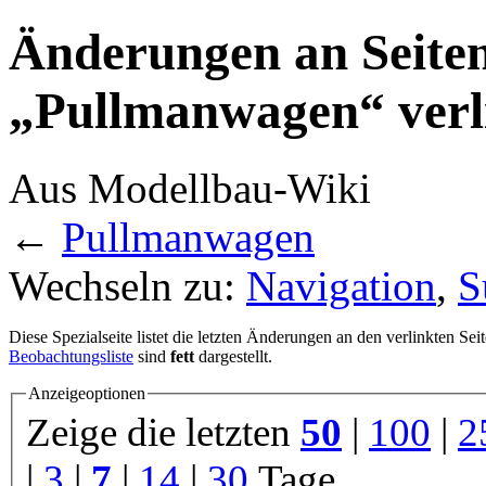
Änderungen an Seiten
„Pullmanwagen“ verli
Aus Modellbau-Wiki
←
Pullmanwagen
Wechseln zu:
Navigation
,
S
Diese Spezialseite listet die letzten Änderungen an den verlinkten Sei
Beobachtungsliste
sind
fett
dargestellt.
Anzeigeoptionen
Zeige die letzten
50
|
100
|
2
|
3
|
7
|
14
|
30
Tage.