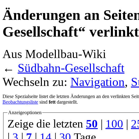
Änderungen an Seiten
Gesellschaft“ verlinkt
Aus Modellbau-Wiki
←
Südbahn-Gesellschaft
Wechseln zu:
Navigation
,
S
Diese Spezialseite listet die letzten Änderungen an den verlinkten Sei
Beobachtungsliste
sind
fett
dargestellt.
Anzeigeoptionen
Zeige die letzten
50
|
100
|
2
|
3
|
7
|
14
|
30
Tage.