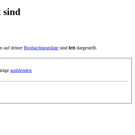
 sind
en auf deiner
Beobachtungsliste
sind
fett
dargestellt.
träge
ausblenden