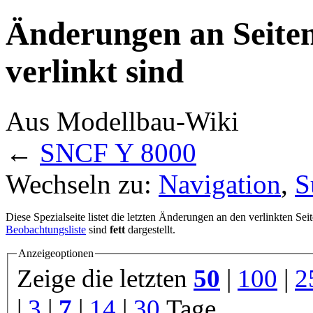
Änderungen an Seite
verlinkt sind
Aus Modellbau-Wiki
←
SNCF Y 8000
Wechseln zu:
Navigation
,
S
Diese Spezialseite listet die letzten Änderungen an den verlinkten Sei
Beobachtungsliste
sind
fett
dargestellt.
Anzeigeoptionen
Zeige die letzten
50
|
100
|
2
|
3
|
7
|
14
|
30
Tage.