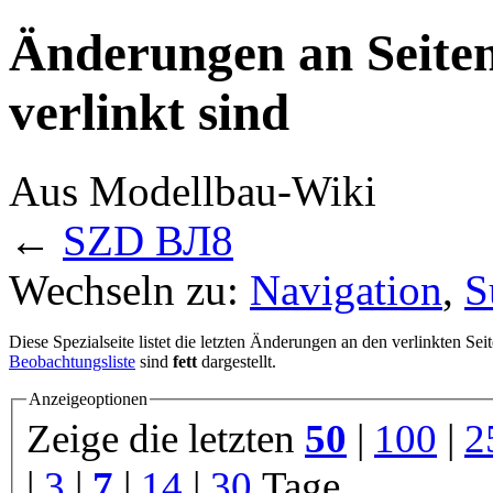
Änderungen an Seite
verlinkt sind
Aus Modellbau-Wiki
←
SZD ВЛ8
Wechseln zu:
Navigation
,
S
Diese Spezialseite listet die letzten Änderungen an den verlinkten Sei
Beobachtungsliste
sind
fett
dargestellt.
Anzeigeoptionen
Zeige die letzten
50
|
100
|
2
|
3
|
7
|
14
|
30
Tage.