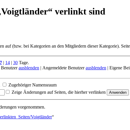
Voigtländer“ verlinkt sind
ten auf (bzw. bei Kategorien an den Mitgliedern dieser Kategorie). Seit
7
|
14
|
30
Tage.
 Benutzer
ausblenden
| Angemeldete Benutzer
ausblenden
| Eigene Bei
n
Zugehöriger Namensraum
Zeige Änderungen auf Seiten, die hierher verlinken
Änderungen vorgenommen.
rlinkten_Seiten/Voigtländer
“