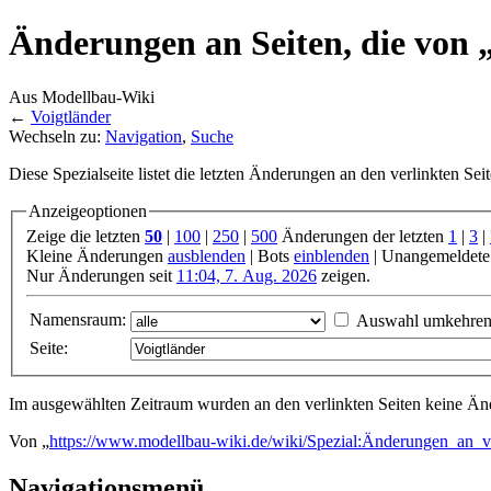
Änderungen an Seiten, die von „
Aus Modellbau-Wiki
←
Voigtländer
Wechseln zu:
Navigation
,
Suche
Diese Spezialseite listet die letzten Änderungen an den verlinkten Sei
Anzeigeoptionen
Zeige die letzten
50
|
100
|
250
|
500
Änderungen der letzten
1
|
3
|
Kleine Änderungen
ausblenden
| Bots
einblenden
| Unangemeldete
Nur Änderungen seit
11:04, 7. Aug. 2026
zeigen.
Namensraum:
Auswahl umkehre
Seite:
Im ausgewählten Zeitraum wurden an den verlinkten Seiten keine 
Von „
https://www.modellbau-wiki.de/wiki/Spezial:Änderungen_an_ve
Navigationsmenü