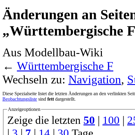
Änderungen an Seiten
„Württembergische F“
Aus Modellbau-Wiki
←
Württembergische F
Wechseln zu:
Navigation
,
S
Diese Spezialseite listet die letzten Änderungen an den verlinkten Sei
Beobachtungsliste
sind
fett
dargestellt.
Anzeigeoptionen
Zeige die letzten
50
|
100
|
2
|
3
|
7
|
14
|
30
Tage.