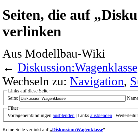
Seiten, die auf „Disk
verlinken
Aus Modellbau-Wiki
←
Diskussion:Wagenklasse
Wechseln zu:
Navigation
,
S
Links auf diese Seite
Seite:
Name
Filter
Vorlageneinbindungen
ausblenden
| Links
ausblenden
| Weiterleit
Keine Seite verlinkt auf
„
Diskussion:Wagenklasse
“
.