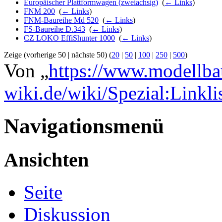
Europäischer Plattformwagen (zweiachsig)
‎
(
← Links
)
FNM 200
‎
(
← Links
)
FNM-Baureihe Md 520
‎
(
← Links
)
FS-Baureihe D.343
‎
(
← Links
)
CZ LOKO EffiShunter 1000
‎
(
← Links
)
Zeige (vorherige 50 | nächste 50) (
20
|
50
|
100
|
250
|
500
)
Von „
https://www.modellba
wiki.de/wiki/Spezial:Linkl
Navigationsmenü
Ansichten
Seite
Diskussion