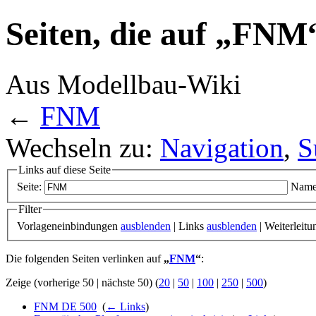
Seiten, die auf „FNM
Aus Modellbau-Wiki
←
FNM
Wechseln zu:
Navigation
,
S
Links auf diese Seite
Seite:
Name
Filter
Vorlageneinbindungen
ausblenden
| Links
ausblenden
| Weiterleit
Die folgenden Seiten verlinken auf
„
FNM
“
:
Zeige (vorherige 50 | nächste 50) (
20
|
50
|
100
|
250
|
500
)
FNM DE 500
‎
(
← Links
)