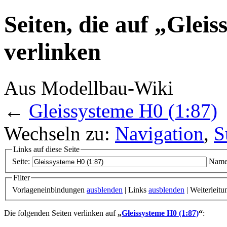
Seiten, die auf „Glei
verlinken
Aus Modellbau-Wiki
←
Gleissysteme H0 (1:87)
Wechseln zu:
Navigation
,
S
Links auf diese Seite
Seite:
Name
Filter
Vorlageneinbindungen
ausblenden
| Links
ausblenden
| Weiterleit
Die folgenden Seiten verlinken auf
„
Gleissysteme H0 (1:87)
“
: