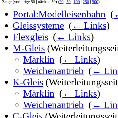
Zeige (vorherige 50 | nächste 50) (
20
|
50
|
100
|
250
|
500
)
Portal:Modelleisenbahn
‎
(
Gleissysteme
‎
(
← Links
)
Flexgleis
‎
(
← Links
)
M-Gleis
(Weiterleitungsseit
Märklin
‎
(
← Links
)
Weichenantrieb
‎
(
← Lin
K-Gleis
(Weiterleitungsseit
Märklin
‎
(
← Links
)
Weichenantrieb
‎
(
← Lin
C-Gleis
(Weiterleitungsseit