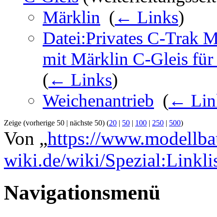
Märklin
‎
(
← Links
)
Datei:Privates C-Trak 
mit Märklin C-Gleis für
(
← Links
)
Weichenantrieb
‎
(
← Lin
Zeige (vorherige 50 | nächste 50) (
20
|
50
|
100
|
250
|
500
)
Von „
https://www.modellba
wiki.de/wiki/Spezial:Linkl
Navigationsmenü