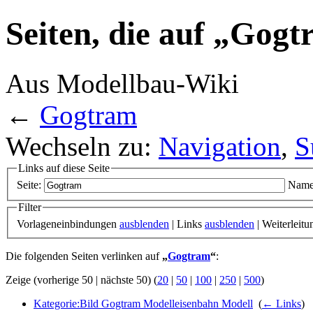
Seiten, die auf „Gogt
Aus Modellbau-Wiki
←
Gogtram
Wechseln zu:
Navigation
,
S
Links auf diese Seite
Seite:
Name
Filter
Vorlageneinbindungen
ausblenden
| Links
ausblenden
| Weiterleit
Die folgenden Seiten verlinken auf
„
Gogtram
“
:
Zeige (vorherige 50 | nächste 50) (
20
|
50
|
100
|
250
|
500
)
Kategorie:Bild Gogtram Modelleisenbahn Modell
‎
(
← Links
)