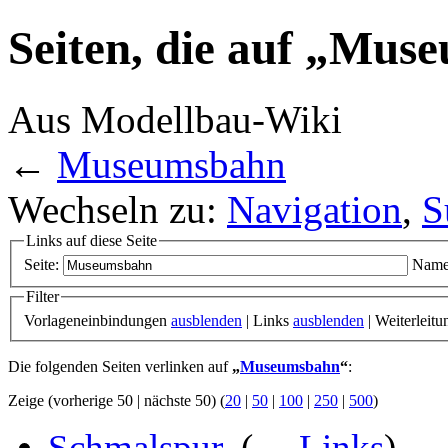
Seiten, die auf „Mus
Aus Modellbau-Wiki
←
Museumsbahn
Wechseln zu:
Navigation
,
S
Links auf diese Seite
Seite:
Name
Filter
Vorlageneinbindungen
ausblenden
| Links
ausblenden
| Weiterleit
Die folgenden Seiten verlinken auf
„
Museumsbahn
“
:
Zeige (vorherige 50 | nächste 50) (
20
|
50
|
100
|
250
|
500
)
Schmalspur
‎
(
← Links
)