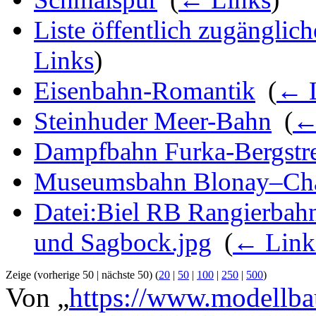
Liste öffentlich zugängli
Links
)
Eisenbahn-Romantik
‎
(
← 
Steinhuder Meer-Bahn
‎
(
←
Dampfbahn Furka-Bergstr
Museumsbahn Blonay–C
Datei:Biel RB Rangierbah
und Sagbock.jpg
‎
(
← Link
Zeige (vorherige 50 | nächste 50) (
20
|
50
|
100
|
250
|
500
)
Von „
https://www.modellba