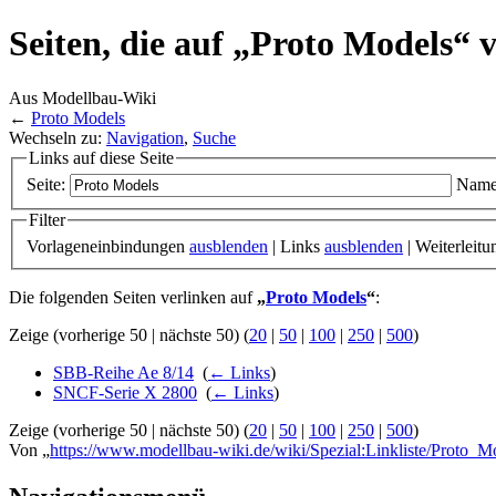
Seiten, die auf „Proto Models“ 
Aus Modellbau-Wiki
←
Proto Models
Wechseln zu:
Navigation
,
Suche
Links auf diese Seite
Seite:
Name
Filter
Vorlageneinbindungen
ausblenden
| Links
ausblenden
| Weiterleit
Die folgenden Seiten verlinken auf
„
Proto Models
“
:
Zeige (vorherige 50 | nächste 50) (
20
|
50
|
100
|
250
|
500
)
SBB-Reihe Ae 8/14
‎
(
← Links
)
SNCF-Serie X 2800
‎
(
← Links
)
Zeige (vorherige 50 | nächste 50) (
20
|
50
|
100
|
250
|
500
)
Von „
https://www.modellbau-wiki.de/wiki/Spezial:Linkliste/Proto_M