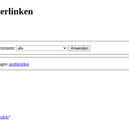
verlinken
nsraum:
ungen
ausblenden
odels
“