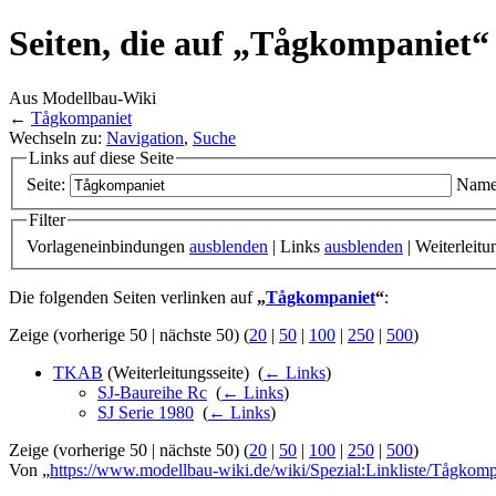
Seiten, die auf „Tågkompaniet“
Aus Modellbau-Wiki
←
Tågkompaniet
Wechseln zu:
Navigation
,
Suche
Links auf diese Seite
Seite:
Name
Filter
Vorlageneinbindungen
ausblenden
| Links
ausblenden
| Weiterleit
Die folgenden Seiten verlinken auf
„
Tågkompaniet
“
:
Zeige (vorherige 50 | nächste 50) (
20
|
50
|
100
|
250
|
500
)
TKAB
(Weiterleitungsseite) ‎
(
← Links
)
SJ-Baureihe Rc
‎
(
← Links
)
SJ Serie 1980
‎
(
← Links
)
Zeige (vorherige 50 | nächste 50) (
20
|
50
|
100
|
250
|
500
)
Von „
https://www.modellbau-wiki.de/wiki/Spezial:Linkliste/Tågkomp