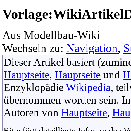
Vorlage:WikiArtikelD
Aus Modellbau-Wiki
Wechseln zu:
Navigation
,
S
Dieser Artikel basiert (zumind
Hauptseite
,
Hauptseite
und
H
Enzyklopädie
Wikipedia
, te
übernommen worden sein. In 
Autoren von
Hauptseite
,
Haup
Bitte fügt detaillierte Infos zu den