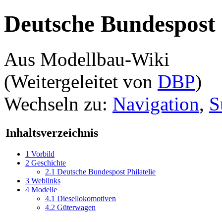
Deutsche Bundespost
Aus Modellbau-Wiki
(Weitergeleitet von
DBP
)
Wechseln zu:
Navigation
,
S
Inhaltsverzeichnis
1
Vorbild
2
Geschichte
2.1
Deutsche Bundespost Philatelie
3
Weblinks
4
Modelle
4.1
Diesellokomotiven
4.2
Güterwagen