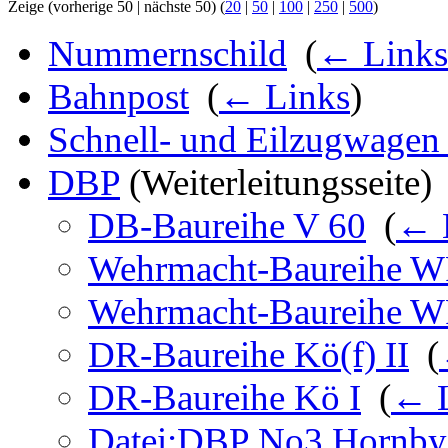
Zeige (vorherige 50 | nächste 50) (
20
|
50
|
100
|
250
|
500
)
Nummernschild
‎
(
← Links
Bahnpost
‎
(
← Links
)
Schnell- und Eilzugwagen
DBP
(Weiterleitungsseite) 
DB-Baureihe V 60
‎
(
← 
Wehrmacht-Baureihe W
Wehrmacht-Baureihe W
DR-Baureihe Kö(f) II
‎
(
DR-Baureihe Kö I
‎
(
← L
Datei:DBP No3 Hornby