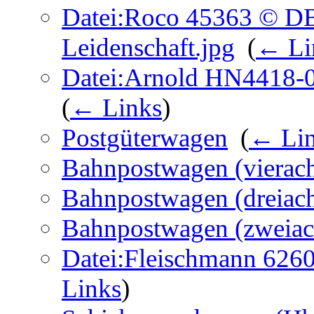
Datei:Roco 45363 © D
Leidenschaft.jpg
‎
(
← Li
Datei:Arnold HN4418-0
(
← Links
)
Postgüterwagen
‎
(
← Li
Bahnpostwagen (vierach
Bahnpostwagen (dreiach
Bahnpostwagen (zweiac
Datei:Fleischmann 626
Links
)