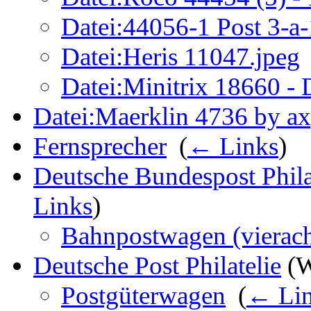
Datei:44056-1 Post 3-a-
Datei:Heris 11047.jpeg
Datei:Minitrix 18660 -
Datei:Maerklin 4736 by a
Fernsprecher
‎
(
← Links
)
Deutsche Bundespost Phila
Links
)
Bahnpostwagen (vierach
Deutsche Post Philatelie
(W
Postgüterwagen
‎
(
← Li