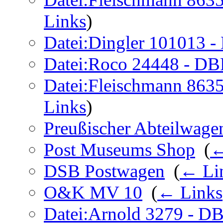
Links
)
Datei:Dingler 101013 
Datei:Roco 24448 - DB
Datei:Fleischmann 863
Links
)
Preußischer Abteilwagen
Post Museums Shop
‎
(
←
DSB Postwagen
‎
(
← Li
O&K MV 10
‎
(
← Links
Datei:Arnold 3279 - DB