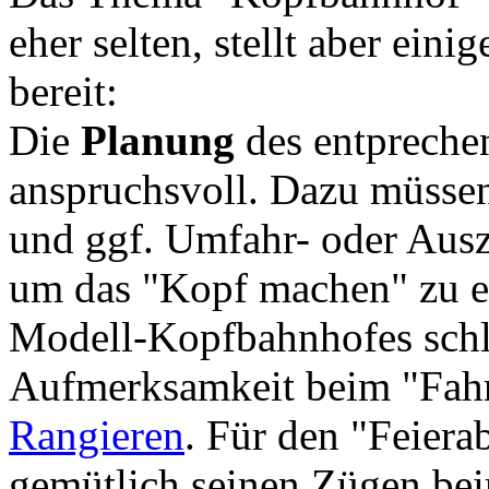
eher selten, stellt aber ei
bereit:
Die
Planung
des entprechen
anspruchsvoll. Dazu müsse
und ggf. Umfahr- oder Ausz
um das "Kopf machen" zu er
Modell-Kopfbahnhofes schli
Aufmerksamkeit beim "Fahrd
Rangieren
. Für den "Feier
gemütlich seinen Zügen be