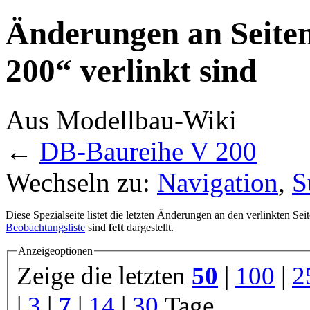
Änderungen an Seiten
200“ verlinkt sind
Aus Modellbau-Wiki
←
DB-Baureihe V 200
Wechseln zu:
Navigation
,
S
Diese Spezialseite listet die letzten Änderungen an den verlinkten Sei
Beobachtungsliste
sind
fett
dargestellt.
Anzeigeoptionen
Zeige die letzten
50
|
100
|
2
|
3
|
7
|
14
|
30
Tage.