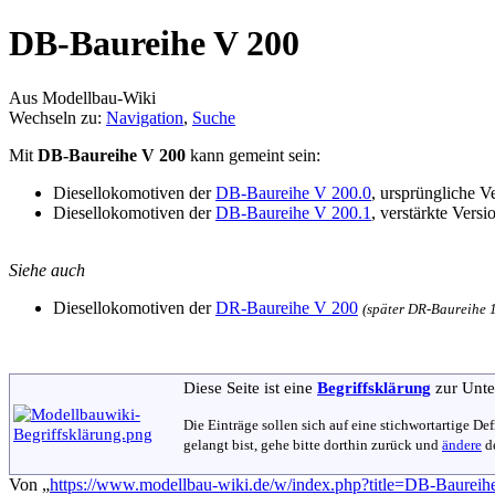
DB-Baureihe V 200
Aus Modellbau-Wiki
Wechseln zu:
Navigation
,
Suche
Mit
DB-Baureihe V 200
kann gemeint sein:
Diesellokomotiven der
DB-Baureihe V 200.0
, ursprüngliche V
Diesellokomotiven der
DB-Baureihe V 200.1
, verstärkte Vers
Siehe auch
Diesellokomotiven der
DR-Baureihe V 200
(später DR-Baureihe 
Diese Seite ist eine
Begriffsklärung
zur Unte
Die Einträge sollen sich auf eine stichwortartige D
gelangt bist, gehe bitte dorthin zurück und
ändere
de
Von „
https://www.modellbau-wiki.de/w/index.php?title=DB-Baure