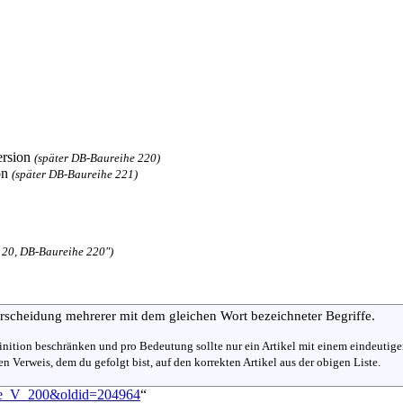
ersion
(später DB-Baureihe 220)
ion
(später DB-Baureihe 221)
120, DB-Baureihe 220″)
rscheidung mehrerer mit dem gleichen Wort bezeichneter Begriffe.
efinition beschränken und pro Bedeutung sollte nur ein Artikel mit einem eindeutig
n Verweis, dem du gefolgt bist, auf den korrekten Artikel aus der obigen Liste.
ihe_V_200&oldid=204964
“