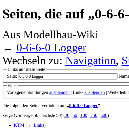
Seiten, die auf „0-6-
Aus Modellbau-Wiki
←
0-6-6-0 Logger
Wechseln zu:
Navigation
,
S
Links auf diese Seite
Seite:
Name
Filter
Vorlageneinbindungen
ausblenden
| Links
ausblenden
| Weiterleit
Die folgenden Seiten verlinken auf
„
0-6-6-0 Logger
“
:
Zeige (vorherige 50 | nächste 50) (
20
|
50
|
100
|
250
|
500
)
KTM
‎
(
← Links
)