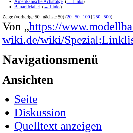
Amerikanische Achsfolge
‎
(
← Links
)
Bauart Mallet
‎
(
← Links
)
Zeige (vorherige 50 | nächste 50) (
20
|
50
|
100
|
250
|
500
)
Von „
https://www.modellba
wiki.de/wiki/Spezial:Linkl
Navigationsmenü
Ansichten
Seite
Diskussion
Quelltext anzeigen