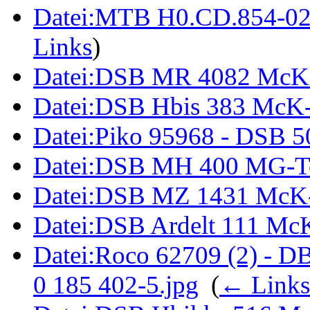
Datei:MTB H0.CD.854-027
Links
)
Datei:DSB MR 4082 McK
Datei:DSB Hbis 383 McK-
Datei:Piko 95968 - DSB 5
Datei:DSB MH 400 MG-To
Datei:DSB MZ 1431 McK-
Datei:DSB Ardelt 111 Mc
Datei:Roco 62709 (2) - DB
0 185 402-5.jpg
‎
(
← Links