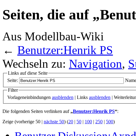
Seiten, die auf „Benu
Aus Modellbau-Wiki
←
Benutzer:Henrik PS
Wechseln zu:
Navigation
,
S
Links auf diese Seite
Seite:
Name
Filter
Vorlageneinbindungen
ausblenden
| Links
ausblenden
| Weiterleit
Die folgenden Seiten verlinken auf
„
Benutzer:Henrik PS
“
:
Zeige (vorherige 50 |
nächste 50
) (
20
|
50
|
100
|
250
|
500
)
Benutzer Diskussion:Axp