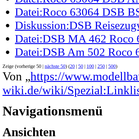
Datei:Roco 63064 DSB B
Diskussion:DSB Reisezug
Datei:DSB MA 462 Roco 
Datei:DSB Am 502 Roco 
Zeige (vorherige 50 |
nächste 50
) (
20
|
50
|
100
|
250
|
500
)
Von „
https://www.modellba
wiki.de/wiki/Spezial:Linkl
Navigationsmenü
Ansichten