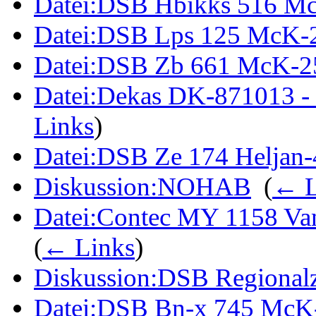
Datei:DSB Hbikks 516 M
Datei:DSB Lps 125 McK-
Datei:DSB Zb 661 McK-2
Datei:Dekas DK-871013 - 
Links
)
Datei:DSB Ze 174 Heljan-
Diskussion:NOHAB
‎
(
← L
Datei:Contec MY 1158 Van
(
← Links
)
Diskussion:DSB Regional
Datei:DSB Bn-x 745 McK