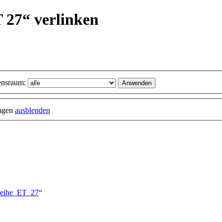
T 27“ verlinken
nsraum:
ungen
ausblenden
ureihe_ET_27
“