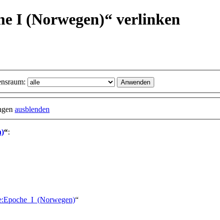
he I (Norwegen)“ verlinken
nsraum:
ungen
ausblenden
n)
“
:
rie:Epoche_I_(Norwegen)
“