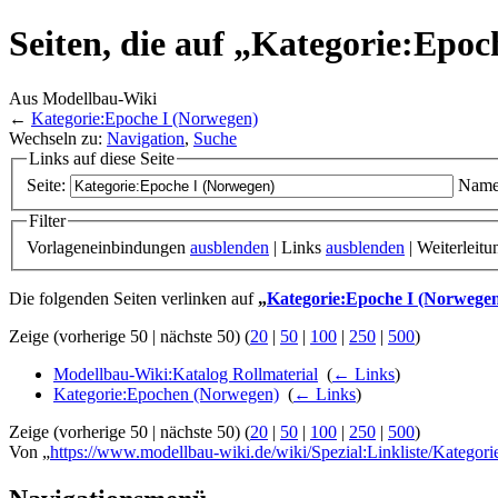
Seiten, die auf „Kategorie:Epoc
Aus Modellbau-Wiki
←
Kategorie:Epoche I (Norwegen)
Wechseln zu:
Navigation
,
Suche
Links auf diese Seite
Seite:
Name
Filter
Vorlageneinbindungen
ausblenden
| Links
ausblenden
| Weiterleit
Die folgenden Seiten verlinken auf
„
Kategorie:Epoche I (Norwege
Zeige (vorherige 50 | nächste 50) (
20
|
50
|
100
|
250
|
500
)
Modellbau-Wiki:Katalog Rollmaterial
‎
(
← Links
)
Kategorie:Epochen (Norwegen)
‎
(
← Links
)
Zeige (vorherige 50 | nächste 50) (
20
|
50
|
100
|
250
|
500
)
Von „
https://www.modellbau-wiki.de/wiki/Spezial:Linkliste/Katego