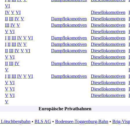
VI
IV
V
VI
Diesellokomotiven
II
III
IV
V
Dampflokomotiven
Diesellokomotiven
III
IV
V
Dampflokomotiven
Diesellokomotiven
V
VI
Diesellokomotiven
I
II
III
IV
V
VI
Dampflokomotiven
Diesellokomotiven
I
II
III
IV
V
Dampflokomotiven
Diesellokomotiven
II
III
IV
V
VI
Dampflokomotiven
Diesellokomotiven
V
VI
Diesellokomotiven
II
III
IV
Dampflokomotiven
Diesellokomotiven
V
I
II
III
IV
V
VI
Dampflokomotiven
Diesellokomotiven
V
VI
Diesellokomotiven
V
VI
Diesellokomotiven
V
VI
Diesellokomotiven
V
Europäische Privatbahnen
Lötschbergbahn
•
BLS AG
•
Bodensee-Toggenburg-Bahn
•
Brig-Vis