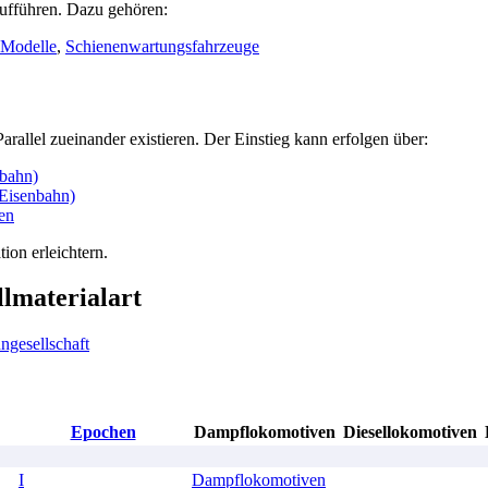
aufführen. Dazu gehören:
Modelle
,
Schienenwartungsfahrzeuge
rallel zueinander existieren. Der Einstieg kann erfolgen über:
nbahn)
(Eisenbahn)
en
ion erleichtern.
llmaterialart
ngesellschaft
Epochen
Dampflokomotiven
Diesellokomotiven
I
Dampflokomotiven