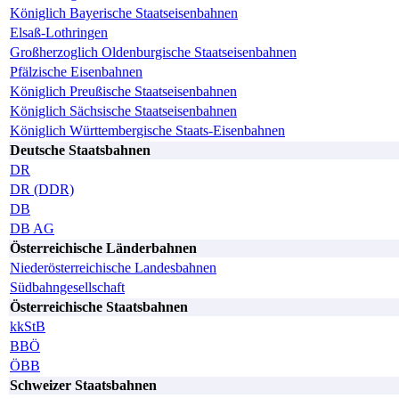
Königlich Bayerische Staatseisenbahnen
Elsaß-Lothringen
Großherzoglich Oldenburgische Staatseisenbahnen
Pfälzische Eisenbahnen
Königlich Preußische Staatseisenbahnen
Königlich Sächsische Staatseisenbahnen
Königlich Württembergische Staats-Eisenbahnen
Deutsche Staatsbahnen
DR
DR (DDR)
DB
DB AG
Österreichische Länderbahnen
Niederösterreichische Landesbahnen
Südbahngesellschaft
Österreichische Staatsbahnen
kkStB
BBÖ
ÖBB
Schweizer Staatsbahnen