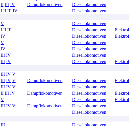
II
III
IV
Dampflokomotiven
Diesellokomotiven
I
II
III
IV
Diesellokomotiven
V
Diesellokomotiven
I
II
III
Diesellokomotiven
Elektro
IV
Diesellokomotiven
Elektro
V
Diesellokomotiven
IV
Diesellokomotiven
III
IV
Diesellokomotiven
III
IV
Diesellokomotiven
Elektro
III
IV
V
III
IV
V
Dampflokomotiven
Diesellokomotiven
Elektro
III
IV
V
Diesellokomotiven
II
III
IV
Dampflokomotiven
Diesellokomotiven
Elektro
V
--
Diesellokomotiven
Elektro
III
IV
V
Dampflokomotiven
Diesellokomotiven
Diesellokomotiven
III
Diesellokomotiven