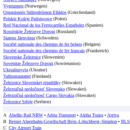
Vygruppen
(Norwegen)
Organismós Sidirodrómon Elládos
(Griechenland)
Polskie Koleje Państwowe
(Polen)
Red Nacional de los Ferrocarriles Españoles
(Spanien)
Rossijskije Železnye Dorogi
(Russland)
Statens Järnvägar
(Schweden)
Société nationale des chemins de fer belges
(Belgien)
Société nationale des chemins de fer français
(Frankreich)
Slovenske Železnice
(Slowenien)
Sovetskie Železnye Dorogi
(Sowietunion)
Ukrsalisnyzja
(Ukraine)
Valtionrautatiet
(Finnland)
Železnice Slovenskej republiky
(Slowakei)
Železničná spoločnosť Slovensko
(Slowakei)
Železničná spoločnosť Cargo Slovakia
(Slowakei)
Železnice Srbije
(Serbien)
A
Abellio Rail NRW
•
Adria Transport
•
Alpha Trains
•
Arriva
B
Berner Alpenbahn-Gesellschaft Bern–Lötschberg–Simplon
•
BLS 
C
City Airport Train