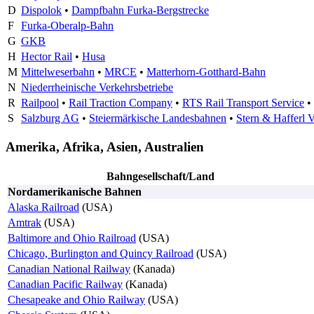
D
Dispolok
•
Dampfbahn Furka-Bergstrecke
F
Furka-Oberalp-Bahn
G
GKB
H
Hector Rail
•
Husa
M
Mittelweserbahn
•
MRCE
•
Matterhorn-Gotthard-Bahn
N
Niederrheinische Verkehrsbetriebe
R
Railpool
•
Rail Traction Company
•
RTS Rail Transport Service
•
S
Salzburg AG
•
Steiermärkische Landesbahnen
•
Stern & Hafferl V
Amerika, Afrika, Asien, Australien
Bahngesellschaft/Land
Nordamerikanische Bahnen
Alaska Railroad
(USA)
Amtrak
(USA)
Baltimore and Ohio Railroad
(USA)
Chicago, Burlington and Quincy Railroad
(USA)
Canadian National Railway
(Kanada)
Canadian Pacific Railway
(Kanada)
Chesapeake and Ohio Railway
(USA)