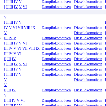
I
II
III
IV
V
Dampflokomotiven
Diesellokomotiven
I
II
III
IV
V
VI
Dampflokomotiven
Diesellokomotiven
V
I
II
III
IV
V
IV
V
VI
VII
VIII
IX
Dampflokomotiven
Diesellokomotiven
V
Diesellokomotiven
)
III
IV
V
Dampflokomotiven
Diesellokomotiven
I
II
III
IV
V
VI
Dampflokomotiven
Diesellokomotiven
III
IV
V
VI
VII
VIII
IX
Dampflokomotiven
Diesellokomotiven
III
IV
V
VI
Dampflokomotiven
Diesellokomotiven
II
III
IV
Dampflokomotiven
Diesellokomotiven
I
II
III
IV
V
VI
Dampflokomotiven
Diesellokomotiven
I
II
III
IV
V
Dampflokomotiven
Diesellokomotiven
I
II
III
IV
V
Dampflokomotiven
Diesellokomotiven
V
Diesellokomotiven
V
II
III
IV
Dampflokomotiven
Diesellokomotiven
V
II
III
IV
V
VI
Dampflokomotiven
Diesellokomotiven
I
II
III
IV
V
Dampflokomotiven
Diesellokomotiven