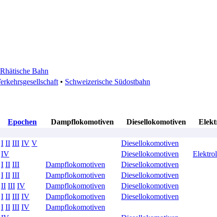
Rhätische Bahn
erkehrsgesellschaft
•
Schweizerische Südostbahn
Epochen
Dampflokomotiven
Diesellokomotiven
Elekt
I
II
III
IV
V
Diesellokomotiven
IV
Diesellokomotiven
Elektro
I
II
III
Dampflokomotiven
Diesellokomotiven
I
II
III
Dampflokomotiven
Diesellokomotiven
II
III
IV
Dampflokomotiven
Diesellokomotiven
I
II
III
IV
Dampflokomotiven
Diesellokomotiven
I
II
III
IV
Dampflokomotiven