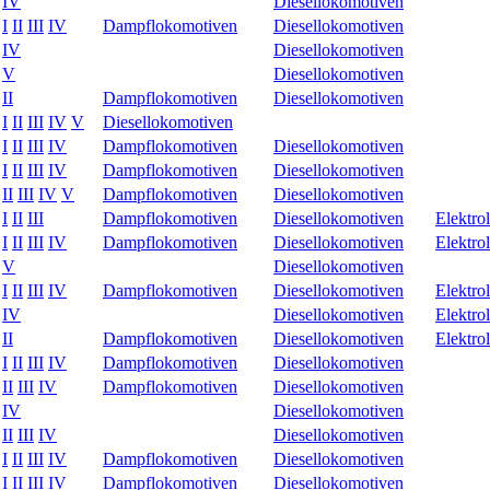
IV
Diesellokomotiven
I
II
III
IV
Dampflokomotiven
Diesellokomotiven
IV
Diesellokomotiven
V
Diesellokomotiven
II
Dampflokomotiven
Diesellokomotiven
I
II
III
IV
V
Diesellokomotiven
I
II
III
IV
Dampflokomotiven
Diesellokomotiven
I
II
III
IV
Dampflokomotiven
Diesellokomotiven
II
III
IV
V
Dampflokomotiven
Diesellokomotiven
I
II
III
Dampflokomotiven
Diesellokomotiven
Elektro
I
II
III
IV
Dampflokomotiven
Diesellokomotiven
Elektro
V
Diesellokomotiven
I
II
III
IV
Dampflokomotiven
Diesellokomotiven
Elektro
IV
Diesellokomotiven
Elektro
II
Dampflokomotiven
Diesellokomotiven
Elektro
I
II
III
IV
Dampflokomotiven
Diesellokomotiven
II
III
IV
Dampflokomotiven
Diesellokomotiven
IV
Diesellokomotiven
II
III
IV
Diesellokomotiven
I
II
III
IV
Dampflokomotiven
Diesellokomotiven
I
II
III
IV
Dampflokomotiven
Diesellokomotiven