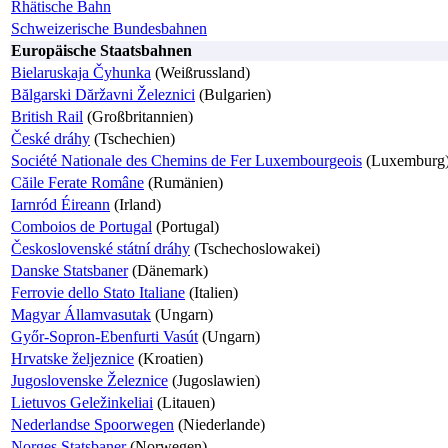
Rhätische Bahn
Schweizerische Bundesbahnen
Europäische Staatsbahnen
Bielaruskaja Čyhunka
(Weißrussland)
Bălgarski Dăržavni Železnici
(Bulgarien)
British Rail
(Großbritannien)
České dráhy
(Tschechien)
Société Nationale des Chemins de Fer Luxembourgeois
(Luxemburg
Căile Ferate Române
(Rumänien)
Iarnród Éireann
(Irland)
Comboios de Portugal
(Portugal)
Československé státní dráhy
(Tschechoslowakei)
Danske Statsbaner
(Dänemark)
Ferrovie dello Stato Italiane
(Italien)
Magyar Államvasutak
(Ungarn)
Győr-Sopron-Ebenfurti Vasút
(Ungarn)
Hrvatske željeznice
(Kroatien)
Jugoslovenske Železnice
(Jugoslawien)
Lietuvos Geležinkeliai
(Litauen)
Nederlandse Spoorwegen
(Niederlande)
Norges Statsbaner
(Norwegen)