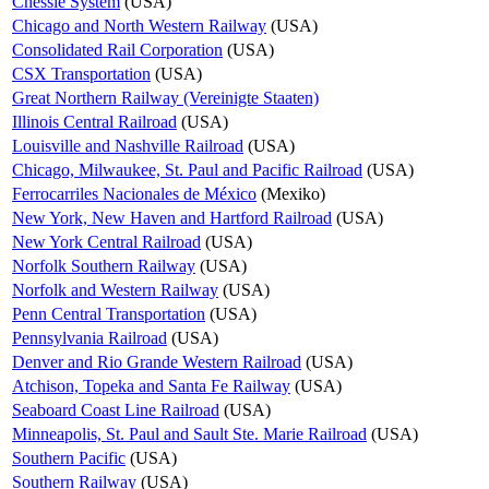
Chessie System
(USA)
Chicago and North Western Railway
(USA)
Consolidated Rail Corporation
(USA)
CSX Transportation
(USA)
Great Northern Railway (Vereinigte Staaten)
Illinois Central Railroad
(USA)
Louisville and Nashville Railroad
(USA)
Chicago, Milwaukee, St. Paul and Pacific Railroad
(USA)
Ferrocarriles Nacionales de México
(Mexiko)
New York, New Haven and Hartford Railroad
(USA)
New York Central Railroad
(USA)
Norfolk Southern Railway
(USA)
Norfolk and Western Railway
(USA)
Penn Central Transportation
(USA)
Pennsylvania Railroad
(USA)
Denver and Rio Grande Western Railroad
(USA)
Atchison, Topeka and Santa Fe Railway
(USA)
Seaboard Coast Line Railroad
(USA)
Minneapolis, St. Paul and Sault Ste. Marie Railroad
(USA)
Southern Pacific
(USA)
Southern Railway
(USA)