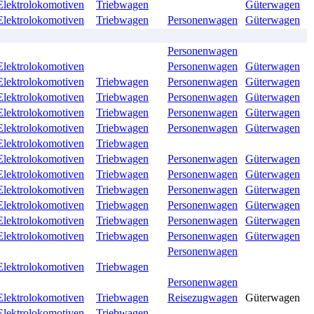
Elektrolokomotiven
Triebwagen
Güterwagen
Elektrolokomotiven
Triebwagen
Personenwagen
Güterwagen
Personenwagen
Elektrolokomotiven
Personenwagen
Güterwagen
Elektrolokomotiven
Triebwagen
Personenwagen
Güterwagen
Elektrolokomotiven
Triebwagen
Personenwagen
Güterwagen
Elektrolokomotiven
Triebwagen
Personenwagen
Güterwagen
Elektrolokomotiven
Triebwagen
Personenwagen
Güterwagen
Elektrolokomotiven
Triebwagen
Elektrolokomotiven
Triebwagen
Personenwagen
Güterwagen
Elektrolokomotiven
Triebwagen
Personenwagen
Güterwagen
Elektrolokomotiven
Triebwagen
Personenwagen
Güterwagen
Elektrolokomotiven
Triebwagen
Personenwagen
Güterwagen
Elektrolokomotiven
Triebwagen
Personenwagen
Güterwagen
Elektrolokomotiven
Triebwagen
Personenwagen
Güterwagen
Personenwagen
Elektrolokomotiven
Triebwagen
Personenwagen
Elektrolokomotiven
Triebwagen
Reisezugwagen
Güterwagen
Elektrolokomotiven
Triebwagen