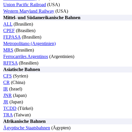
Union Pacific Railroad
(USA)
Western Maryland Railway
(USA)
Mittel- und Südamerikanische Bahnen
ALL
(Brasilien)
CPEF
(Brasilien)
FEPASA
(Brasilien)
Metropolitano (Argentinien)
MRS
(Brasilien)
Ferrocarriles Argentinos
(Argentinien)
RFFSA
(Brasilien)
Asiatische Bahnen
CFS
(Syrien)
CR
(China)
IR
(Israel)
JNR
(Japan)
JR
(Japan)
TCDD
(Türkei)
TRA
(Taiwan)
Afrikanische Bahnen
Ägyptische Staatsbahnen
(Ägypten)