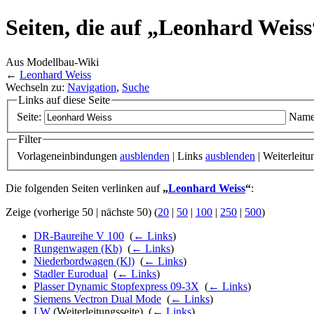
Seiten, die auf „Leonhard Weiss
Aus Modellbau-Wiki
←
Leonhard Weiss
Wechseln zu:
Navigation
,
Suche
Links auf diese Seite
Seite:
Name
Filter
Vorlageneinbindungen
ausblenden
| Links
ausblenden
| Weiterleit
Die folgenden Seiten verlinken auf
„
Leonhard Weiss
“
:
Zeige (vorherige 50 | nächste 50) (
20
|
50
|
100
|
250
|
500
)
DR-Baureihe V 100
‎
(
← Links
)
Rungenwagen (Kb)
‎
(
← Links
)
Niederbordwagen (Kl)
‎
(
← Links
)
Stadler Eurodual
‎
(
← Links
)
Plasser Dynamic Stopfexpress 09-3X
‎
(
← Links
)
Siemens Vectron Dual Mode
‎
(
← Links
)
LW
(Weiterleitungsseite) ‎
(
← Links
)