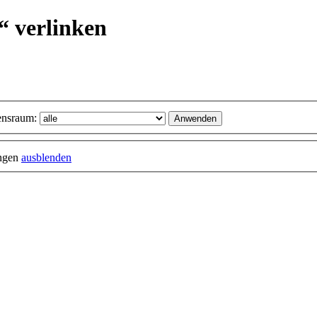
“ verlinken
nsraum:
ungen
ausblenden