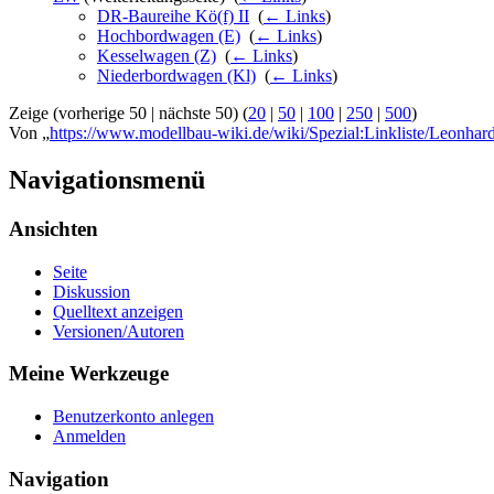
DR-Baureihe Kö(f) II
‎
(
← Links
)
Hochbordwagen (E)
‎
(
← Links
)
Kesselwagen (Z)
‎
(
← Links
)
Niederbordwagen (Kl)
‎
(
← Links
)
Zeige (vorherige 50 | nächste 50) (
20
|
50
|
100
|
250
|
500
)
Von „
https://www.modellbau-wiki.de/wiki/Spezial:Linkliste/Leonhar
Navigationsmenü
Ansichten
Seite
Diskussion
Quelltext anzeigen
Versionen/Autoren
Meine Werkzeuge
Benutzerkonto anlegen
Anmelden
Navigation