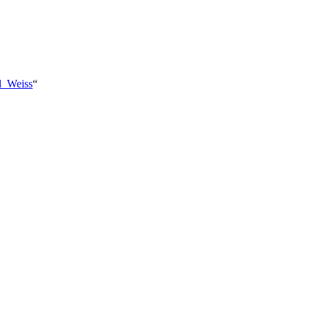
d_Weiss
“