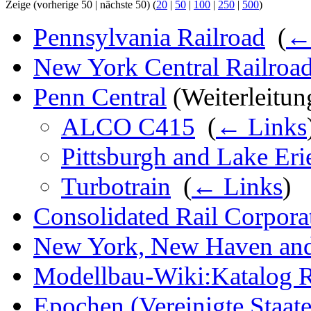
Zeige (vorherige 50 | nächste 50) (
20
|
50
|
100
|
250
|
500
)
Pennsylvania Railroad
‎
(
←
New York Central Railroa
Penn Central
(Weiterleitung
ALCO C415
‎
(
← Links
Pittsburgh and Lake Eri
Turbotrain
‎
(
← Links
)
Consolidated Rail Corpora
New York, New Haven and 
Modellbau-Wiki:Katalog R
Epochen (Vereinigte Staat