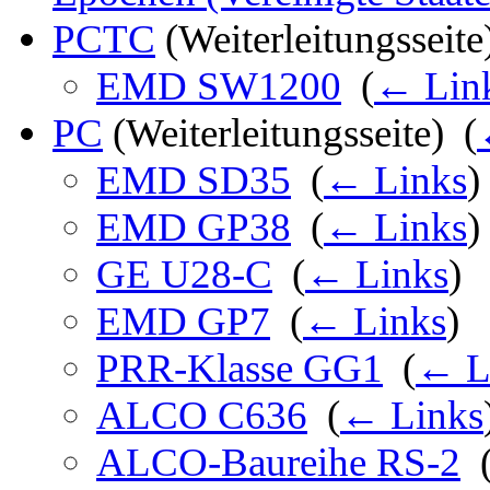
PCTC
(Weiterleitungsseite)
EMD SW1200
‎
(
← Lin
PC
(Weiterleitungsseite) ‎
(
EMD SD35
‎
(
← Links
)
EMD GP38
‎
(
← Links
)
GE U28-C
‎
(
← Links
)
EMD GP7
‎
(
← Links
)
PRR-Klasse GG1
‎
(
← L
ALCO C636
‎
(
← Links
ALCO-Baureihe RS-2
‎