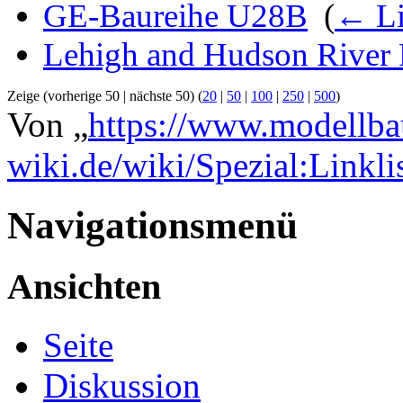
GE-Baureihe U28B
‎
(
← Li
Lehigh and Hudson River
Zeige (vorherige 50 | nächste 50) (
20
|
50
|
100
|
250
|
500
)
Von „
https://www.modellba
wiki.de/wiki/Spezial:Linkl
Navigationsmenü
Ansichten
Seite
Diskussion