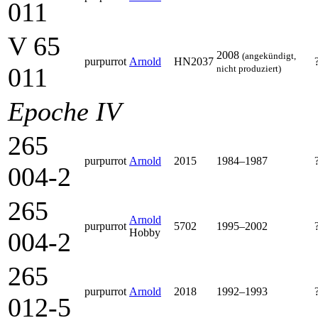
011
V 65
2008
(angekündigt,
purpurrot
Arnold
HN2037
011
nicht produziert)
Epoche IV
265
purpurrot
Arnold
2015
1984–1987
004-2
265
Arnold
purpurrot
5702
1995–2002
Hobby
004-2
265
purpurrot
Arnold
2018
1992–1993
012-5