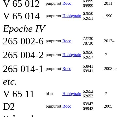
V 65 012
63999
purpurrot
Roco
2011–
69999
V 65 014
62650
purpurrot
Hobbytrain
1990
62651
Epoche IV
265 002-6
72730
purpurrot
Roco
2013–
78730
265 004-2
62656
purpurrot
Hobbytrain
?
62657
265 014-1
63941
purpurrot
Roco
2008–2
69941
etc.
V 65 11
62652
blau
Hobbytrain
?
62653
D2
63942
purpurrot
Roco
2005
69942