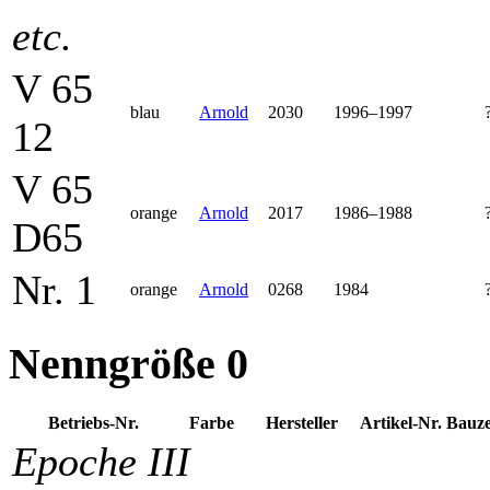
etc.
V 65
blau
Arnold
2030
1996–1997
12
V 65
orange
Arnold
2017
1986–1988
D65
Nr. 1
orange
Arnold
0268
1984
Nenngröße 0
Betriebs-Nr.
Farbe
Her­steller
Artikel-Nr.
Bauze
Epoche III