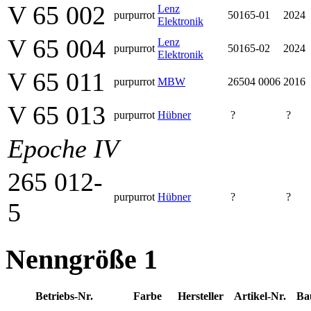
V 65 002
Lenz
purpurrot
50165-01
2024
Elektronik
V 65 004
Lenz
purpurrot
50165-02
2024
Elektronik
V 65 011
purpurrot
MBW
26504 0006
2016
V 65 013
purpurrot
Hübner
?
?
Epoche IV
265 012-
purpurrot
Hübner
?
?
5
Nenngröße 1
Betriebs-Nr.
Farbe
Her­steller
Artikel-Nr.
Ba