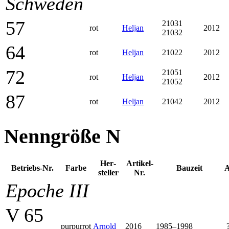
Schweden
57
21031
rot
Heljan
2012
21032
64
rot
Heljan
21022
2012
72
21051
rot
Heljan
2012
21052
87
rot
Heljan
21042
2012
Nenngröße N
Her­
Artikel-
Betriebs-Nr.
Farbe
Bauzeit
A
steller
Nr.
Epoche III
V 65
purpurrot
Arnold
2016
1985–1998