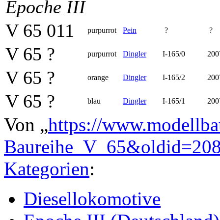
Epoche III
V 65 011
purpurrot
Pein
?
?
V 65 ?
purpurrot
Dingler
I-165/0
200
V 65 ?
orange
Dingler
I-165/2
200
V 65 ?
blau
Dingler
I-165/1
200
Von „
https://www.modellba
Baureihe_V_65&oldid=20
Kategorien
:
Diesellokomotive