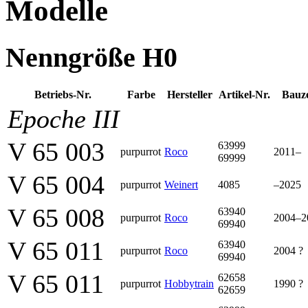
Modelle
Nenngröße H0
Betriebs-Nr.
Farbe
Her­steller
Artikel-Nr.
Bauze
Epoche III
V 65 003
63999
purpurrot
Roco
2011–
69999
V 65 004
purpurrot
Weinert
4085
–2025
V 65 008
63940
purpurrot
Roco
2004–2
69940
V 65 011
63940
purpurrot
Roco
2004 ?
69940
V 65 011
62658
purpurrot
Hobbytrain
1990 ?
62659