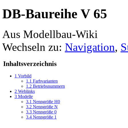
DB-Baureihe V 65
Aus Modellbau-Wiki
Wechseln zu:
Navigation
,
S
Inhaltsverzeichnis
1
Vorbild
1.1
Farbvarianten
1.2
Betriebsnummern
2
Weblinks
3
Modelle
3.1
Nenngröße H0
3.2
Nenngröße N
3.3
Nenngröße 0
3.4
Nenngröße 1