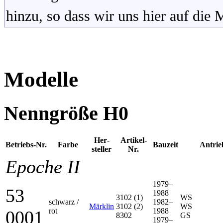
hinzu, so dass wir uns hier auf die
Modelle
Nenngröße H0
Her­
Artikel-
Betriebs-Nr.
Farbe
Bauzeit
Antrie
steller
Nr.
Epoche II
1979–
53
1988
3102 (1)
WS
schwarz /
1982–
Märklin
3102 (2)
WS
rot
1988
0001
8302
GS
1979–