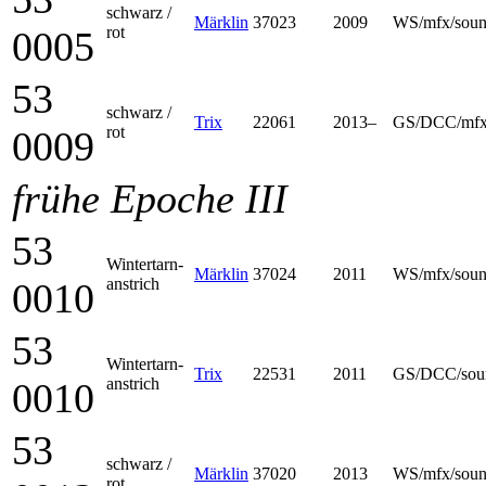
schwarz /
Märklin
37023
2009
WS/mfx/sou
rot
0005
53
schwarz /
Trix
22061
2013–
GS/DCC/mfx
rot
0009
frühe Epoche III
53
Winter­tarn­
Märklin
37024
2011
WS/mfx/sou
anstrich
0010
53
Winter­tarn­
Trix
22531
2011
GS/DCC/sou
anstrich
0010
53
schwarz /
Märklin
37020
2013
WS/mfx/sou
rot