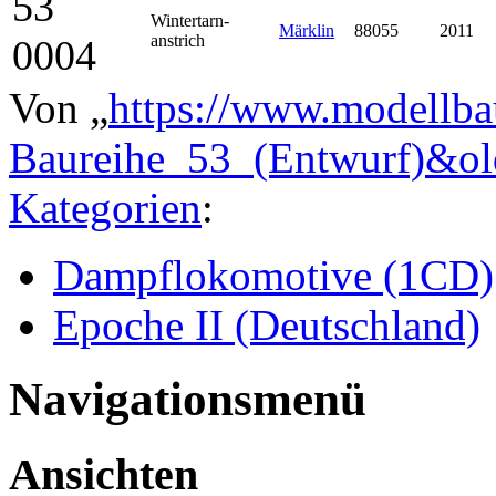
53
Winter­tarn­
Märklin
88055
2011
anstrich
0004
Von „
https://www.modellba
Baureihe_53_(Entwurf)&o
Kategorien
:
Dampflokomotive (1CD)
Epoche II (Deutschland)
Navigationsmenü
Ansichten