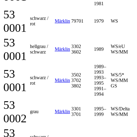
1981
53
schwarz /
Märklin
79701
1979
WS
rot
0001
53
hellgrau /
3302
WS/eU
Märklin
1989
schwarz
3602
WS/MM
0001
1989–
53
1993
3502
WS/5*
schwarz /
1993–
Märklin
3702
WS/MM
rot
1995
0001
3802
GS
1991–
1994
53
3301
1995–
WS/Delta
grau
Märklin
3701
1999
WS/MM
0002
53
schwarz /