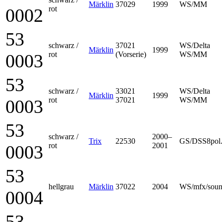
Märklin
37029
1999
WS/MM
rot
0002
53
schwarz /
37021
WS/Delta
Märklin
1999
rot
(Vorserie)
WS/MM
0003
53
schwarz /
33021
WS/Delta
Märklin
1999
rot
37021
WS/MM
0003
53
schwarz /
2000–
Trix
22530
GS/DSS8pol
rot
2001
0003
53
hellgrau
Märklin
37022
2004
WS/mfx/sou
0004
53