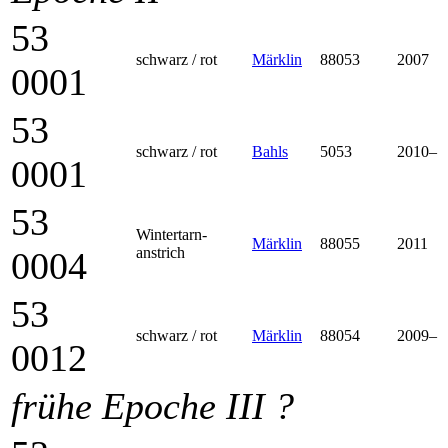
53
schwarz / rot
Märklin
88053
2007
0001
53
schwarz / rot
Bahls
5053
2010–
0001
53
Winter­tarn­
Märklin
88055
2011
anstrich
0004
53
schwarz / rot
Märklin
88054
2009–
0012
frühe Epoche III ?