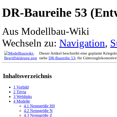
DR-Baureihe 53 (Ent
Aus Modellbau-Wiki
Wechseln zu:
Navigation
,
S
Dieser Artikel beschreibt eine geplante Krieg
siehe
DR-Baureihe 53
; für Güterzuglokomotiv
Inhaltsverzeichnis
1
Vorbild
2
Trivia
3
Weblinks
4
Modelle
4.1
Nenngröße H0
4.2
Nenngröße N
4.3
Nenngröße Z