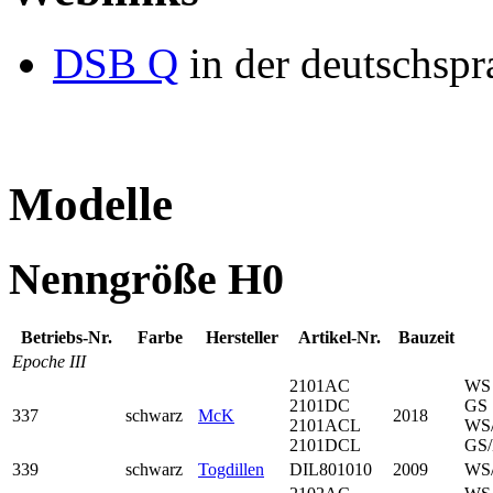
DSB Q
in der deutschspr
Modelle
Nenngröße H0
Betriebs-Nr.
Farbe
Her­steller
Artikel-Nr.
Bauzeit
Epoche III
2101AC
WS
2101DC
GS
337
schwarz
McK
2018
2101ACL
WS
2101DCL
GS/
339
schwarz
Togdillen
DIL801010
2009
WS