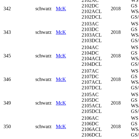
2102AC
WS
2102DC
GS
342
schwarz
McK
2018
2102ACL
WS
2102DCL
GS/
2103AC
WS
2103DC
GS
343
schwarz
McK
2018
2103ACL
WS
2103DCL
GS/
2104AC
WS
2104DC
GS
345
schwarz
McK
2018
2104ACL
WS
2104DCL
GS/
2107AC
WS
2107DC
GS
346
schwarz
McK
2018
2107ACL
WS
2107DCL
GS/
2105AC
WS
2105DC
GS
349
schwarz
McK
2018
2105ACL
WS
2105DCL
GS/
2106AC
WS
2106DC
GS
350
schwarz
McK
2018
2106ACL
WS
2106DCL
GS/