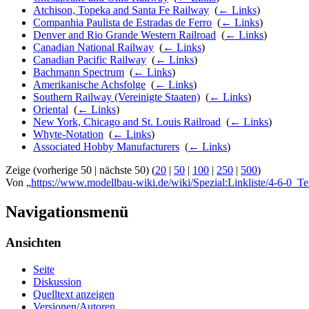
Atchison, Topeka and Santa Fe Railway
‎
(
← Links
)
Companhia Paulista de Estradas de Ferro
‎
(
← Links
)
Denver and Rio Grande Western Railroad
‎
(
← Links
)
Canadian National Railway
‎
(
← Links
)
Canadian Pacific Railway
‎
(
← Links
)
Bachmann Spectrum
‎
(
← Links
)
Amerikanische Achsfolge
‎
(
← Links
)
Southern Railway (Vereinigte Staaten)
‎
(
← Links
)
Oriental
‎
(
← Links
)
New York, Chicago and St. Louis Railroad
‎
(
← Links
)
Whyte-Notation
‎
(
← Links
)
Associated Hobby Manufacturers
‎
(
← Links
)
Zeige (vorherige 50 | nächste 50) (
20
|
50
|
100
|
250
|
500
)
Von „
https://www.modellbau-wiki.de/wiki/Spezial:Linkliste/4-6-0_T
Navigationsmenü
Ansichten
Seite
Diskussion
Quelltext anzeigen
Versionen/Autoren