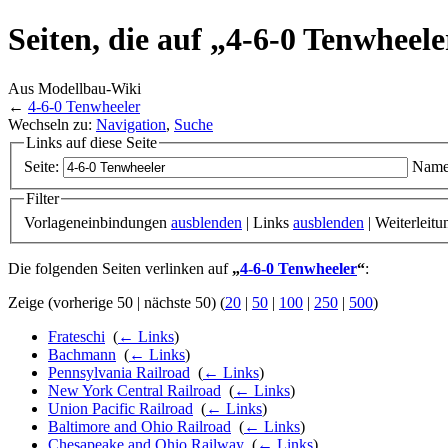
Seiten, die auf „4-6-0 Tenwheele
Aus Modellbau-Wiki
←
4-6-0 Tenwheeler
Wechseln zu:
Navigation
,
Suche
Links auf diese Seite
Seite:
Name
Filter
Vorlageneinbindungen
ausblenden
| Links
ausblenden
| Weiterleit
Die folgenden Seiten verlinken auf
„
4-6-0 Tenwheeler
“
:
Zeige (vorherige 50 | nächste 50) (
20
|
50
|
100
|
250
|
500
)
Frateschi
‎
(
← Links
)
Bachmann
‎
(
← Links
)
Pennsylvania Railroad
‎
(
← Links
)
New York Central Railroad
‎
(
← Links
)
Union Pacific Railroad
‎
(
← Links
)
Baltimore and Ohio Railroad
‎
(
← Links
)
Chesapeake and Ohio Railway
‎
(
← Links
)