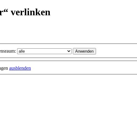
r“ verlinken
nsraum:
ungen
ausblenden