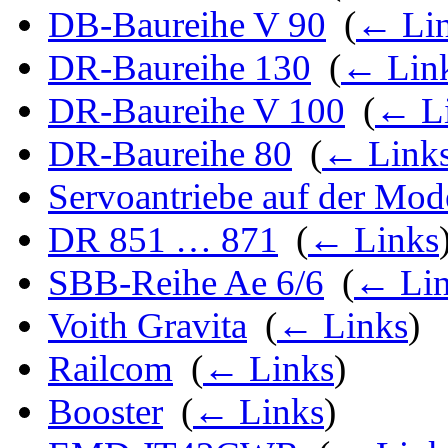
DB-Baureihe V 90
‎
(
← Li
DR-Baureihe 130
‎
(
← Lin
DR-Baureihe V 100
‎
(
← L
DR-Baureihe 80
‎
(
← Link
Servoantriebe auf der Mod
DR 851 … 871
‎
(
← Links
SBB-Reihe Ae 6/6
‎
(
← Lin
Voith Gravita
‎
(
← Links
)
Railcom
‎
(
← Links
)
Booster
‎
(
← Links
)