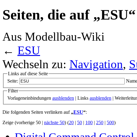
Seiten, die auf „ESU“
Aus Modellbau-Wiki
←
ESU
Wechseln zu:
Navigation
,
S
Links auf diese Seite
Seite:
Name
Filter
Vorlageneinbindungen
ausblenden
| Links
ausblenden
| Weiterleit
Die folgenden Seiten verlinken auf
„
ESU
“
:
Zeige (vorherige 50 |
nächste 50
) (
20
|
50
|
100
|
250
|
500
)
Digital Command Control