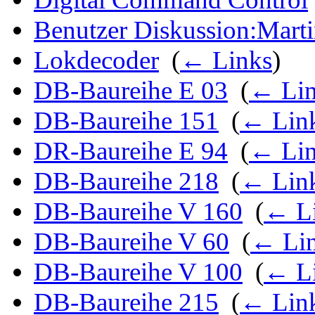
Benutzer Diskussion:Mart
Lokdecoder
‎
(
← Links
)
DB-Baureihe E 03
‎
(
← Lin
DB-Baureihe 151
‎
(
← Lin
DR-Baureihe E 94
‎
(
← Lin
DB-Baureihe 218
‎
(
← Lin
DB-Baureihe V 160
‎
(
← L
DB-Baureihe V 60
‎
(
← Li
DB-Baureihe V 100
‎
(
← L
DB-Baureihe 215
‎
(
← Lin