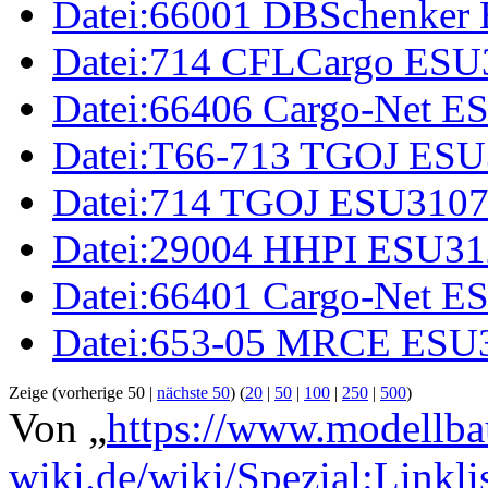
Datei:66001 DBSchenker
Datei:714 CFLCargo ESU
Datei:66406 Cargo-Net E
Datei:T66-713 TGOJ ESU
Datei:714 TGOJ ESU3107
Datei:29004 HHPI ESU31
Datei:66401 Cargo-Net E
Datei:653-05 MRCE ESU3
Zeige (vorherige 50 |
nächste 50
) (
20
|
50
|
100
|
250
|
500
)
Von „
https://www.modellba
wiki.de/wiki/Spezial:Linkl