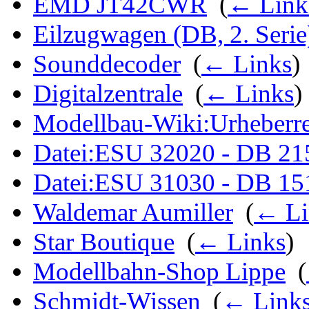
EMD JT42CWR
‎
(
← Link
Eilzugwagen (DB, 2. Serie
Sounddecoder
‎
(
← Links
)
Digitalzentrale
‎
(
← Links
)
Modellbau-Wiki:Urheberre
Datei:ESU 32020 - DB 215
Datei:ESU 31030 - DB 151
Waldemar Aumiller
‎
(
← Li
Star Boutique
‎
(
← Links
)
Modellbahn-Shop Lippe
‎
(
Schmidt-Wissen
‎
(
← Link