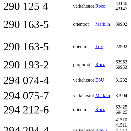
290 125 4
43146
verkehrsrot
Roco
43147
290 163-5
orientrot
Märklin
39902
290 163-5
orientrot
Trix
22902
290 193-2
63953
purpurrot
Roco
69953
294 074-4
verkehrsrot
ESU
31232
294 075-7
verkehrsrot
Märklin
37904
294 212-6
63425
orientrot
Roco
69425
41510
41511
294 294-4
verkehrsrot
Brawa
41512