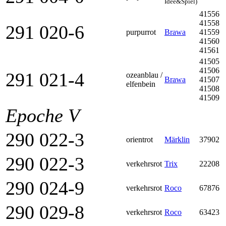
Idee&Spiel)
41556
41558
291 020-6
purpurrot
Brawa
41559
41560
41561
41505
41506
291 021-4
ozeanblau /
Brawa
41507
elfenbein
41508
41509
Epoche V
290 022-3
orientrot
Märklin
37902
290 022-3
verkehrsrot
Trix
22208
290 024-9
verkehrsrot
Roco
67876
290 029-8
verkehrsrot
Roco
63423