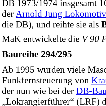
DB 1973/1974 insgesamt 10
der
Arnold Jung Lokomotiv
die DB), und reihte sie als
B
MaK entwickelte die
V 90 
Baureihe 294/295
Ab 1995 wurden viele Masc
Funkfernsteuerung von
Kra
der nun wie bei der
DB-Bau
„Lokrangierführer“ (LRF) d