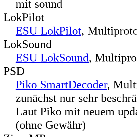
mit sound
LokPilot
ESU LokPilot
, Multiprot
LokSound
ESU LokSound
, Multipr
PSD
Piko SmartDecoder
, Mult
zunächst nur sehr beschr
Laut Piko mit neuem upda
(ohne Gewähr)