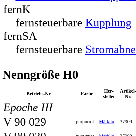
fernK
fernsteuerbare
Kupplung
fernSA
fernsteuerbare
Stromabn
Nenngröße H0
Her­
Artikel-
Betriebs-Nr.
Farbe
steller
Nr.
Epoche III
V 90 029
purpurrot
Märklin
37909