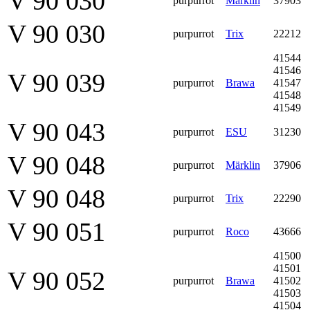
V 90 030
purpurrot
Märklin
37903
V 90 030
purpurrot
Trix
22212
41544
41546
V 90 039
purpurrot
Brawa
41547
41548
41549
V 90 043
purpurrot
ESU
31230
V 90 048
purpurrot
Märklin
37906
V 90 048
purpurrot
Trix
22290
V 90 051
purpurrot
Roco
43666
41500
41501
V 90 052
purpurrot
Brawa
41502
41503
41504