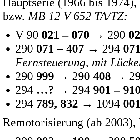
Hauptserie (1966 bis 1974)
bzw.
MB 12 V 652 TA/TZ:
V 90
021 – 070
→ 290
02
290
071 – 407
→ 294
07
Fernsteuerung, mit Lücke
290
999
→ 290
408
→ 2
294
…?
→ 294
901 – 91
294
789, 832
→ 1094
001
Remotorisierung (ab 2003)