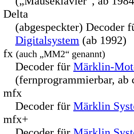
(„Mäuseklavier“, ab 1984
Delta
(abgespeckter) Decoder f
Digitalsystem
(ab 1992)
fx
(auch „MM2“ genannt)
Decoder für
Märklin-Moto
(fernprogrammierbar, ab 
mfx
Decoder für
Märklin Sys
mfx+
Decoder für
Märklin Sys