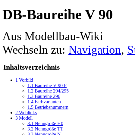
DB-Baureihe V 90
Aus Modellbau-Wiki
Wechseln zu:
Navigation
,
S
Inhaltsverzeichnis
1
Vorbild
1.1
Baureihe V 90 P
1.2
Baureihe 294/295
1.3
Baureihe 296
1.4
Farbvarianten
1.5
Betriebsnummern
2
Weblinks
3
Modell
3.1
Nenngröße H0
3.2
Nenngröße TT
3.3
Nenngröße N