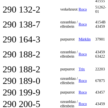
41555
290 132-2
51262-
verkehrsrot
Roco
01
290 138-7
ozeanblau /
4154B
Roco
elfenbein
43459
290 164-3
purpurrot
Märklin
37901
290 188-2
ozeanblau /
43459
Roco
elfenbein
63422
290 188-2
purpurrot
Trix
22203
290 189-0
ozeanblau /
Roco
67875
elfenbein
290 199-9
purpurrot
Roco
43457
290 200-5
ozeanblau /
Roco
43459
elfenbein