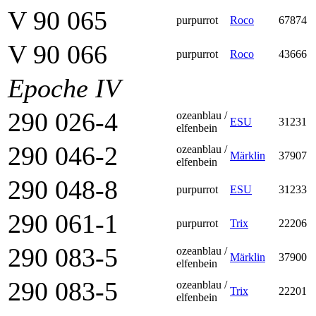
V 90 065
purpurrot
Roco
67874
V 90 066
purpurrot
Roco
43666
Epoche IV
290 026-4
ozeanblau /
ESU
31231
elfenbein
290 046-2
ozeanblau /
Märklin
37907
elfenbein
290 048-8
purpurrot
ESU
31233
290 061-1
purpurrot
Trix
22206
290 083-5
ozeanblau /
Märklin
37900
elfenbein
290 083-5
ozeanblau /
Trix
22201
elfenbein