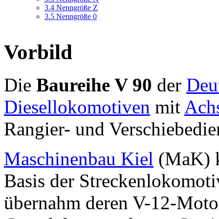
3.4
Nenngröße Z
3.5
Nenngröße 0
Vorbild
Die
Baureihe V 90
der
Deu
Diesellokomotiven
mit
Ach
Rangier- und Verschiebedie
Maschinenbau Kiel
(MaK) ko
Basis der Streckenlokomot
übernahm deren V-12-Motor