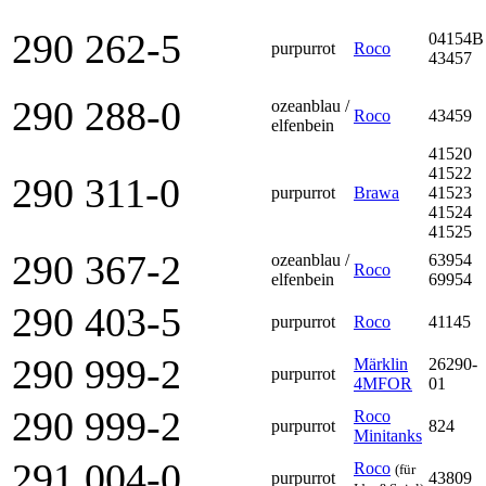
290 262-5
04154B
purpurrot
Roco
43457
290 288-0
ozeanblau /
Roco
43459
elfenbein
41520
41522
290 311-0
purpurrot
Brawa
41523
41524
41525
290 367-2
ozeanblau /
63954
Roco
elfenbein
69954
290 403-5
purpurrot
Roco
41145
290 999-2
Märklin
26290-
purpurrot
4MFOR
01
290 999-2
Roco
purpurrot
824
Minitanks
291 004-0
Roco
(für
purpurrot
43809