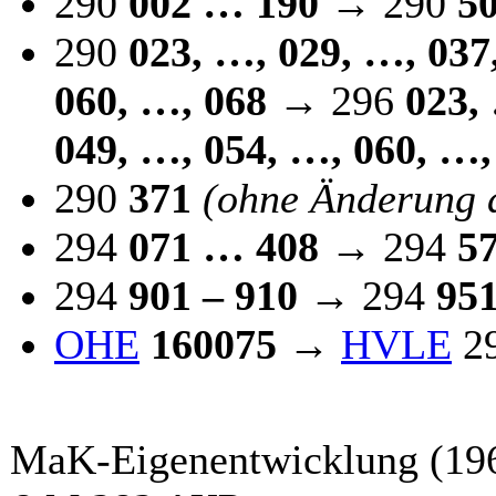
290
002 … 190
→ 290
5
290
023, …, 029, …, 037
060, …, 068
→ 296
023,
049, …, 054, …, 060, …,
290
371
(ohne Änderung 
294
071 … 408
→ 294
5
294
901 – 910
→ 294
951
OHE
160075
→
HVLE
2
MaK-Eigenentwicklung (196