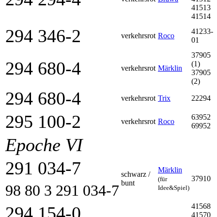
41513
41514
294 346-2
41233-
verkehrsrot
Roco
01
37905
294 680-4
(1)
verkehrsrot
Märklin
37905
(2)
294 680-4
verkehrsrot
Trix
22294
295 100-2
63952
verkehrsrot
Roco
69952
Epoche VI
291 034-7
Märklin
schwarz /
37910
(für
bunt
98 80 3 291 034-7
Idee&Spiel)
41568
294 154-0
41570