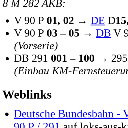
8 M 282 AKB:
V 90 P
01, 02
→
DE
D
15
V 90 P
03 – 05
→
DB
V 
(Vorserie)
DB 291
001 – 100
→ 29
(Einbau KM-Fernsteueru
Weblinks
Deutsche Bundesbahn - 
90 P / 291
auf loks-aus-k